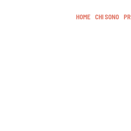
HOME
CHI SONO
P